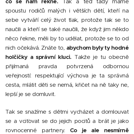
co se nám řekne.
Tak a teď tady máme
spoustu rodičů malých i větších dětí, kteří na
sebe vytváří celý život tlak, protože tak se to
naučili a kteří se také naučili, že když jim někdo
něco řekne, měli by to udělat, protože se to od
abychom byly ty hodné
nich očekává. Znáte to,
holčičky a správní kluci.
Takže je tu obecně
přijímaná pravda potvrzená odbornou
veřejností: respektující výchova je ta správná
cesta, mlátit děti se nemá, křičet na ně taky ne,
lepší je se domluvit.
Tak se snažíme s dětmi vycházet a domlouvat
se a vciťovat se do jejich pocitů a brát je jako
Co je ale nesmírně
rovnocenné partnery.