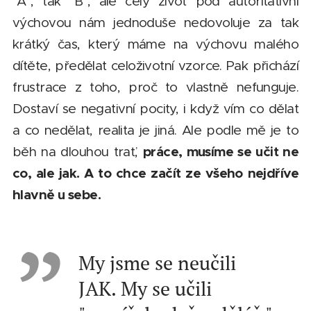
"A", tak "B", ale celý život pod autoritativní
výchovou nám jednoduše nedovoluje za tak
krátký čas, který máme na výchovu malého
dítěte, předělat celoživotní vzorce. Pak přichází
frustrace z toho, proč to vlastně nefunguje.
Dostaví se negativní pocity, i když vím co dělat
a co nedělat, realita je jiná. Ale podle mě je to
p
ráce, musíme se učit ne
běh na dlouhou trať,
co, ale jak. A to chce začít ze všeho nejdříve
hlavně u sebe.
My jsme se neučili
JAK. My se učili