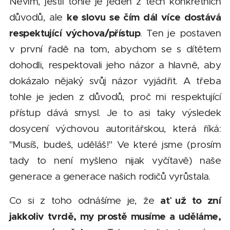
Nevím, jestli tohle je jeden z těch konkrétních
ke slovu se čím dál více dostává
důvodů, ale
respektující výchova/přístup
. Ten je postaven
v první řadě na tom, abychom se s dítětem
dohodli, respektovali jeho názor a hlavně, aby
dokázalo nějaký svůj názor vyjádřit. A třeba
tohle je jeden z důvodů, proč mi respektující
přístup dává smysl. Je to asi taky výsledek
dosycení výchovou autoritářskou, která říká:
"Musíš, budeš, uděláš!" Ve které jsme (prosím
tady to není myšleno nijak vyčítavě) naše
generace a generace našich rodičů vyrůstala.
ať už to zní
Co si z toho odnášíme je, že
jakkoliv tvrdě, my prostě musíme a uděláme,