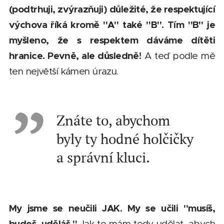
(podtrhuji, zvýrazňuji) důležité, že respektující
výchova říká kromě "A" také "B". Tím "B" je
myšleno, že s respektem dáváme dítěti
hranice. Pevně, ale důsledně!
A teď podle mě
ten největší kámen úrazu.
Znáte to, abychom
byly ty hodné holčičky
a správní kluci.
My jsme se neučili JAK. My se učili "musíš,
budeš, uděláš."
Jak to mám tedy udělat, abych