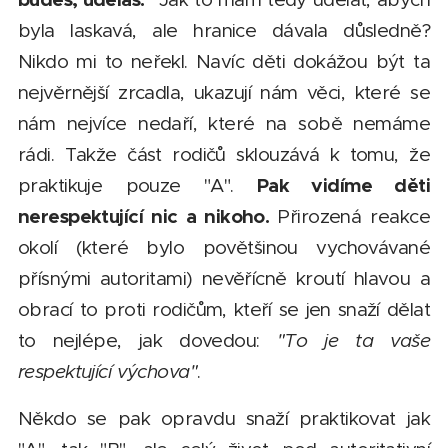
byla laskavá, ale hranice dávala důsledně?
Nikdo mi to neřekl. Navíc děti dokážou být ta
nejvěrnější zrcadla, ukazují nám věci, které se
nám nejvíce nedaří, které na sobě nemáme
rádi. Takže část rodičů sklouzává k tomu, že
Pak vidíme děti
praktikuje pouze "A".
nerespektující nic a nikoho.
Přirozená reakce
okolí (které bylo povětšinou vychovávané
přísnými autoritami) nevěřícně kroutí hlavou a
obrací to proti rodičům, kteří se jen snaží dělat
to nejlépe, jak dovedou:
"To je ta vaše
respektující výchova"
.
Někdo se pak opravdu snaží praktikovat jak