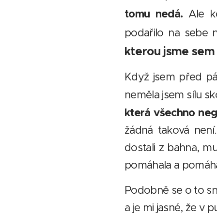
tomu nedá.
Ale k
podařilo na sebe na
kterou jsme sem p
Když jsem před pár
neměla jsem sílu sk
která všechno nega
žádná taková není.
dostali z bahna, mu
pomáhala a pomáhá 
Podobně se o to sna
a je mi jasné, že v