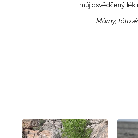
můj osvědčený lék n
Mámy, tátové,