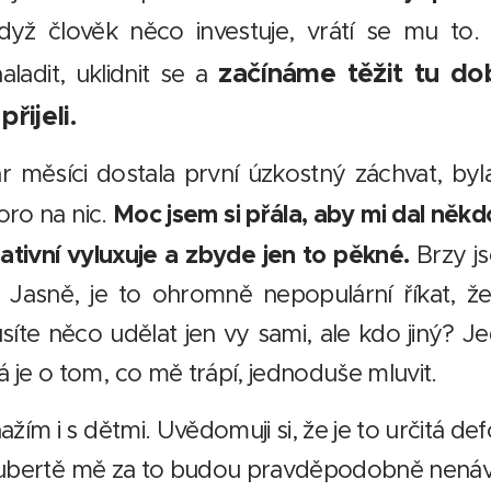
dyž člověk něco investuje, vrátí se mu to
začínáme těžit tu do
ladit, uklidnit se a
řijeli.
 měsíci dostala první úzkostný záchvat, by
Moc jsem si přála, aby mi dal někd
oro na nic.
tivní vyluxuje a zbyde jen to pěkné.
Brzy j
 Jasně, je to ohromně nepopulární říkat, ž
síte něco udělat jen vy sami, ale kdo jiný? Je
je o tom, co mě trápí, jednoduše mluvit.
žím i s dětmi. Uvědomuji si, že je to určitá d
 pubertě mě za to budou pravděpodobně nenávid