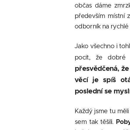
občas dáme zmrzku
především místní z
odborník na rychlé 
Jako všechno i toh
pocit, že dobré 
přesvědčená, že i
věcí je spíš ot
poslední se mys
Každý jsme tu měli 
Poby
sem tak těšili.