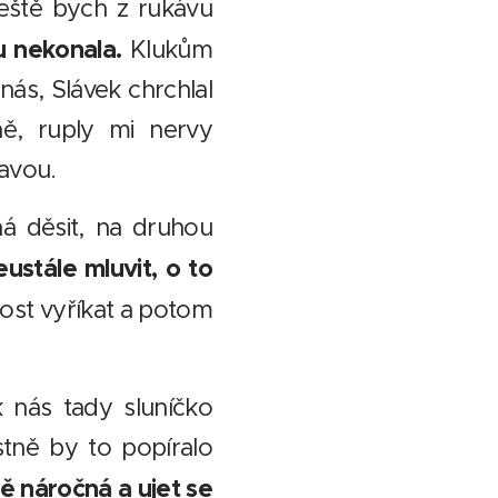
 ještě bych z rukávu
u nekonala.
Klukům
ás, Slávek chrchlal
ně, ruply mi nervy
navou.
á děsit, na druhou
ustále mluvit, o to
dost vyříkat a potom
 nás tady sluníčko
stně by to popíralo
tě náročná a ujet se