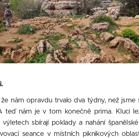
i.
že nám opravdu trvalo dva týdny, než jsme si
 A teď nám je v tom konečně prima. Kluci l
 výletech sbírají poklady a nahání španělské
ovací seance v místních piknikových oblas