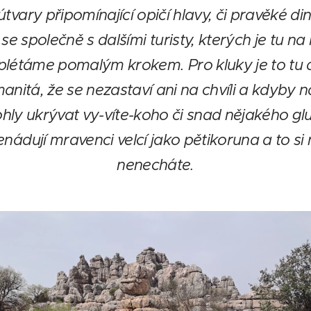
tvary připomínající opičí hlavy, či pravěké di
 se společně s dalšími turisty, kterých je tu 
létáme pomalým krokem. Pro kluky je to tu a
manitá, že se nezastaví ani na chvíli a kdyby 
hly ukrývat vy-víte-koho či snad nějakého g
nádují mravenci velcí jako pětikoruna a to si 
nenecháte.