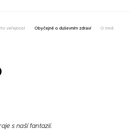
Pro veřejnost
Obyčejně o duševním zdraví
O mně
o
e s naší fantazií.