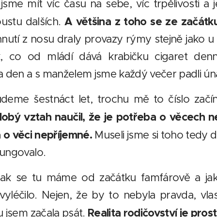
jsme mít víc času na sebe, víc trpělivosti a
A většina z toho se ze začátk
ustu dalších.
utí z nosu draly provazy rýmy stejně jako u n
, co od mládí dává krabičku cigaret den
a den a s manželem jsme každý večer padli ú
deme šestnáct let, trochu mě to číslo začín
obý vztah naučil, že je potřeba o věcech ne
 o věci nepříjemné.
Museli jsme si toho tedy 
fungovalo.
jak se tu máme od začátku famfárově a jak
yléčilo. Nejen, že by to nebyla pravda, vla
Realita rodičovství je pros
 jsem začala psát.