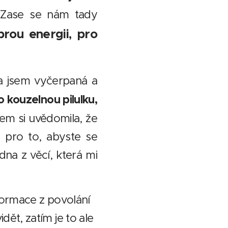
. Zase se nám tady
brou energii, pro
la jsem vyčerpaná a
o kouzelnou pilulku,
sem si uvědomila, že
e pro to, abyste se
dna z věcí, která mi
eformace z povolání
ět, zatím je to ale