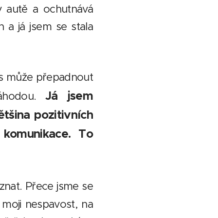
v autě a ochutnává
 a já jsem se stala
nás může přepadnout
Já jsem
náhodou.
ětšina pozitivních
a komunikace. To
iznat. Přece jsme se
 moji nespavost, na