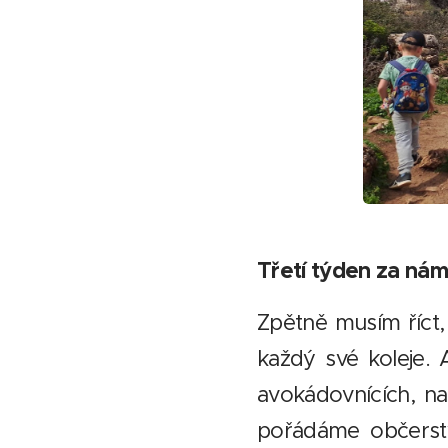
Třetí týden za nám
Zpětně musím říct, 
každý své koleje.
avokádovnících, na
pořádáme občerstv