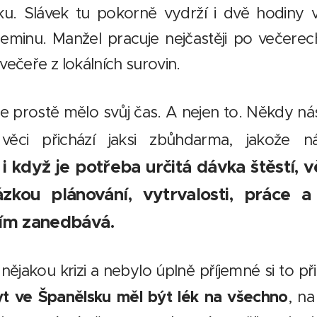
. Slávek tu pokorně vydrží i dvě hodiny 
eminu. Manžel pracuje nejčastěji po večerech
večeře z lokálních surovin.
le prostě mělo svůj čas. A nejen to. Někdy 
věci přichází jaksi zbůhdarma, jakože 
 když je potřeba určitá dávka štěstí, v
ázkou plánování, vytrvalosti, práce 
lím zanedbává.
nějakou krizi a nebylo úplně příjemné si to př
t ve Španělsku měl být lék na všechno
, na