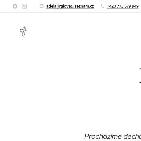
adela.jirglova@seznam.cz
+420 773 579 949
Procházíme dechbe