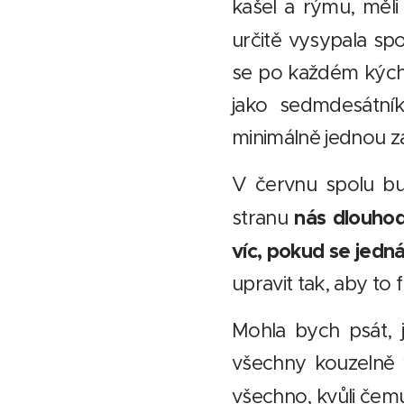
kašel a rýmu, měli 
určitě vysypala spo
se po každém kýchn
jako sedmdesátník
minimálně jednou z
V červnu spolu bu
nás dlouhod
stranu
víc, pokud se jedná
upravit tak, aby to 
Mohla bych psát, 
všechny kouzelně v
všechno, kvůli čemu