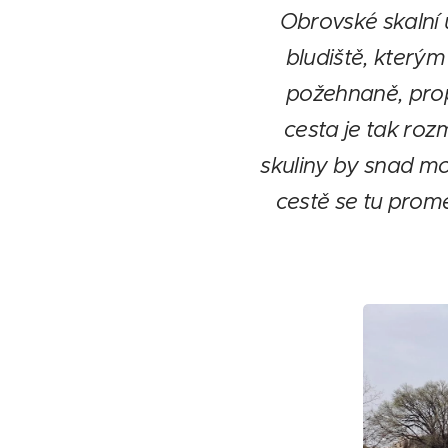
Obrovské skalní ú
bludiště, kterým
požehnaně, prop
cesta je tak roz
skuliny by snad mo
cestě se tu prome