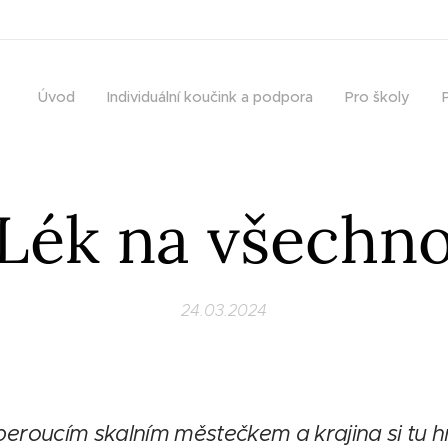
Úvod
Individuální koučink a podpora
Pro školy
Lék na všechn
24.03.2024
roucím skalním městečkem a krajina si tu hraj