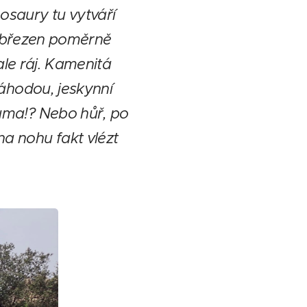
nosaury tu vytváří
na březen poměrně
le ráj. Kamenitá
náhodou, jeskynní
luma!? Nebo hůř, po
na nohu fakt vlézt