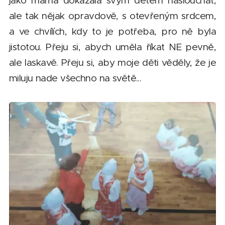
jako máma dokázala svým dětem naslouchat,
ale tak nějak opravdově, s otevřeným srdcem,
a ve chvílích, kdy to je potřeba, pro ně byla
jistotou. Přeju si, abych uměla říkat NE pevně,
ale laskavě. Přeju si, aby moje děti věděly, že je
miluju nade všechno na světě...