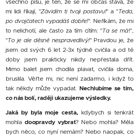
všechno píšu, je ten, že se mi občas stává, že
mi lidi říkají, "
Závidím ti tvoji postavu!
" a "
Teda,
po dvojčatech vypadáš dobře!
". Neříkám, že mi
to nelichotí, ale často za tím cítím: "
Ta se má
!",
"
To je ale děsně nespravedlivý!
" Pravdou je, že
jsem od svých 6 let 2-3x týdně cvičila a od té
doby jsem prakticky nikdy nepřestala dřít.
Mimo balet jsem chodila plavat, cvičila doma,
bruslila. Věřte mi, nic není zadarmo, i když to
Nechlubíme se tím,
tak někdy může vypadat.
co nás bolí, raději ukazujeme výsledky.
Jaká by byla moje cesta,
kdybych si tenkrát
doopravdy vybrat
mohla
? Nebo mohla? Měla
bych něco, co nyní nemám? Nebo naopak, co