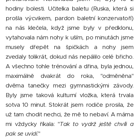
hodiny bolesti. Učitelka baletu (Ruska, která si
prošla výcvikem, pardon baletní konzervatoří)
na nás klečela, když jsme byly v předklonu,
vytahovala nám nohy k uším, po minutách jsme
musely dřepět na špičkách a nohy jsem
zvedaly tolikrát, dokud nás nepálilo celé břicho.
A všechno tohle trénování a dřina, byla jednou,
maximálně dvakrát do roka, "odměněna"
dvěma tanečky mezi gymnastickými závody.
Byly jsme taková kulturní vložka, která trvala
sotva 10 minut. Stokrát jsem rodiče prosila, že
už tam chodit nechci, že mě to nebaví. A máma
mi vždycky říkala: "
Tak to vydrž ještě chvíli a
pak se uvidí
."