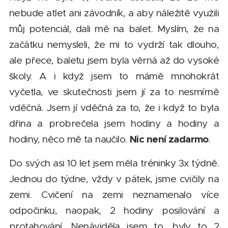
nebude atlet ani závodník, a aby náležitě využili
můj potenciál, dali mě na balet. Myslím, že na
začátku nemysleli, že mi to vydrží tak dlouho,
ale přece, baletu jsem byla věrná až do vysoké
školy. A i když jsem to mámě mnohokrát
vyčetla, ve skutečnosti jsem jí za to nesmírně
vděčná. Jsem jí vděčná za to, že i když to byla
dřina a probrečela jsem hodiny a hodiny a
Nic není zadarmo
hodiny, něco mě ta naučilo.
.
Do svých asi 10 let jsem měla tréninky 3x týdně.
Jednou do týdne, vždy v pátek, jsme cvičily na
zemi. Cvičení na zemi neznamenalo více
odpočinku, naopak, 2 hodiny posilování a
protahování. Nenáviděla jsem to, byly to 2