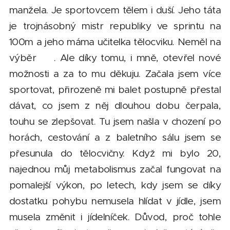
manžela. Je sportovcem tělem i duší. Jeho táta
je trojnásobný mistr republiky ve sprintu na
100m a jeho máma učitelka tělocviku. Neměl na
výběr 😊. Ale díky tomu, i mně, otevřel nové
možnosti a za to mu děkuju. Začala jsem více
sportovat, přirozeně mi balet postupně přestal
dávat, co jsem z něj dlouhou dobu čerpala,
touhu se zlepšovat. Tu jsem našla v chození po
horách, cestování a z baletního sálu jsem se
přesunula do tělocvičny. Když mi bylo 20,
najednou můj metabolismus začal fungovat na
pomalejší výkon, po letech, kdy jsem se díky
dostatku pohybu nemusela hlídat v jídle, jsem
musela změnit i jídelníček. Důvod, proč tohle