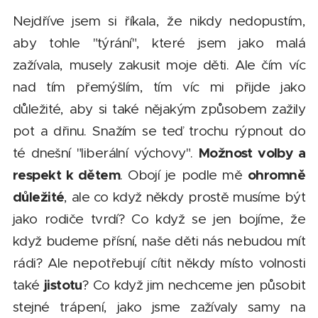
Nejdříve jsem si říkala, že nikdy nedopustím,
aby tohle "týrání", které jsem jako malá
zažívala, musely zakusit moje děti. Ale čím víc
nad tím přemýšlím, tím víc mi přijde jako
důležité, aby si také nějakým způsobem zažily
pot a dřinu. Snažím se teď trochu rýpnout do
Možnost volby a
té dnešní "liberální výchovy".
respekt k dětem
ohromně
. Obojí je podle mě
důležité
, ale co když někdy prostě musíme být
jako rodiče tvrdí? Co když se jen bojíme, že
když budeme přísní, naše děti nás nebudou mít
rádi? Ale nepotřebují cítit někdy místo volnosti
jistotu
také
? Co když jim nechceme jen působit
stejné trápení, jako jsme zažívaly samy na