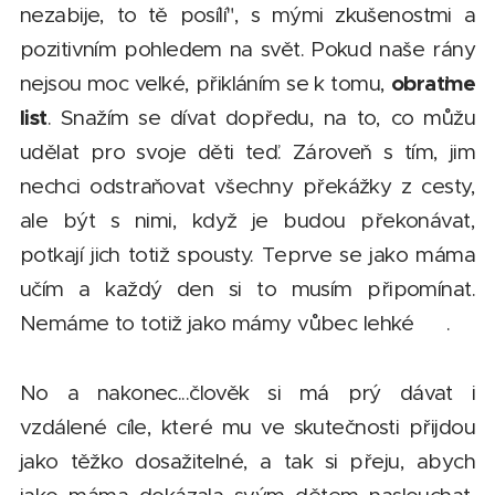
nezabije, to tě posílí", s mými zkušenostmi a
pozitivním pohledem na svět. Pokud naše rány
obraťme
nejsou moc velké, přikláním se k tomu,
list
. Snažím se dívat dopředu, na to, co můžu
udělat pro svoje děti teď. Zároveň s tím, jim
nechci odstraňovat všechny překážky z cesty,
ale být s nimi, když je budou překonávat,
potkají jich totiž spousty. Teprve se jako máma
učím a každý den si to musím připomínat.
Nemáme to totiž jako mámy vůbec lehké 😊.
No a nakonec...člověk si má prý dávat i
vzdálené cíle, které mu ve skutečnosti přijdou
jako těžko dosažitelné, a tak si přeju, abych