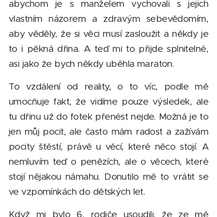
abychom je s manželem vychovali s jejich
vlastním názorem a zdravým sebevědomím,
aby věděly, že si věci musí zasloužit a někdy je
to i pěkná dřina. A teď mi to přijde splnitelné,
asi jako že bych někdy uběhla maraton.
To vzdálení od reality, o to víc, podle mě
umocňuje fakt, že vidíme pouze výsledek, ale
tu dřinu už do fotek přenést nejde. Možná je to
jen můj pocit, ale často mám radost a zažívám
pocity štěstí, právě u věcí, které něco stojí. A
nemluvím teď o penězích, ale o věcech, které
stojí nějakou námahu. Donutilo mě to vrátit se
ve vzpomínkách do dětských let.
Když mi bylo 6, rodiče usoudili, že ze mě