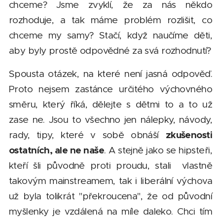
chceme? Jsme zvyklí, že za nás někdo
rozhoduje, a tak máme problém rozlišit, co
chceme my samy? Stačí, když naučíme děti,
aby byly prostě odpovědné za svá rozhodnutí?
Spousta otázek, na které není jasná odpověď.
Proto nejsem zastánce určitého výchovného
směru, který říká, dělejte s dětmi to a to už
zase ne. Jsou to všechno jen nálepky, návody,
zkušenosti
rady, tipy, které v sobě obnáší
ostatních, ale ne naše
. A stejně jako se hipsteři,
kteří šli původně proti proudu, stali vlastně
takovým mainstreamem, tak i liberální výchova
už byla tolikrát "překroucena", že od původní
myšlenky je vzdálená na míle daleko. Chci tím