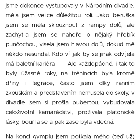
jsme dokonce vystupovaly v Národním divadle,
měla jsem velice důležitou roli. Jako beruška
jsem se měla sklouznout z rampy dolů, ale
zachytila jsem se nahoře o nějaký hřebík
punčochou, visela jsem hlavou dolů, dokud mě
někdo nesundal. Kdo ví, jak by se jinak odvíjela
má baletní kariéra 😊. Ale každopádně, i tak to
byly úžasné roky, na trénincích byla kromě
dřiny i legrace, často jsem díky ranním
zkouškám a představením nemusela do školy, v
divadle jsem si prošla pubertou, vybudovala
celoživotní kamarádství, prožívala platonické
lásky, bouřila se a pak zase byla vděčná.
Na konci gymplu jsem potkala mého (teď už)