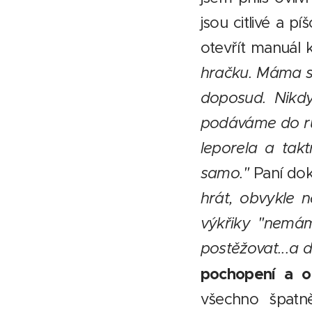
jsou citlivé a p
otevřít manuál 
hračku. Máma sou
doposud. Nikdy
podáváme do ruč
leporela a tak
samo."
Paní dok
hrát, obvykle n
výkřiky "nemám 
postěžovat...a 
pochopení a oc
všechno špatně