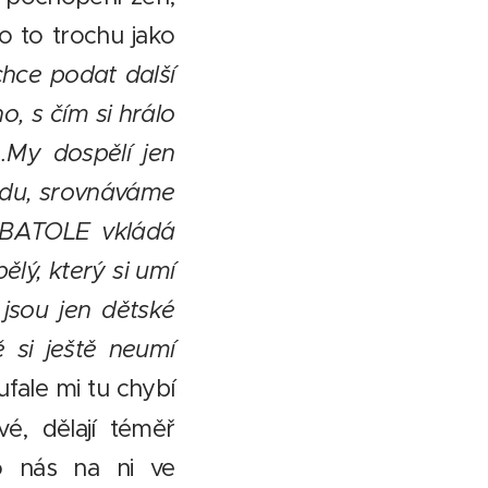
lo to trochu jako
chce podat další
o, s čím si hrálo
.My dospělí jen
lidu, srovnáváme
e BATOLE vkládá
ělý, který si umí
 jsou jen dětské
ě si ještě neumí
fale mi tu chybí
vé, dělají téměř
do nás na ni ve