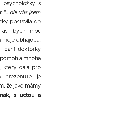
 psycholožky s
a:
"...ale vás jsem
cky postavila do
, asi bych moc
la moje obhajoba.
i paní doktorky
tě pomohla mnoha
, který dala pro
 prezentuje, je
om, že jako mámy
inak, s úctou a