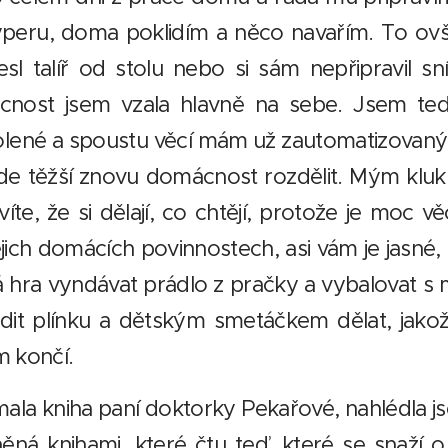
vyperu, doma poklidím a něco navařím. To 
l talíř od stolu nebo si sám nepřipravil sní
cnost jsem vzala hlavně na sebe. Jsem te
lené a spoustu věcí mám už zautomatizovaných
de těžší znovu domácnost rozdělit. Mým kluk
víte, že si dělají, co chtějí, protože je moc v
ejich domácích povinnostech, asi vám je jasné, 
á hra vyndávat prádlo z pračky a vybalovat s
dit plínku a dětským smetáčkem dělat, jak
m končí.
mala kniha paní doktorky Pekařové, nahlédla j
vněná knihami, které čtu teď, které se snaží