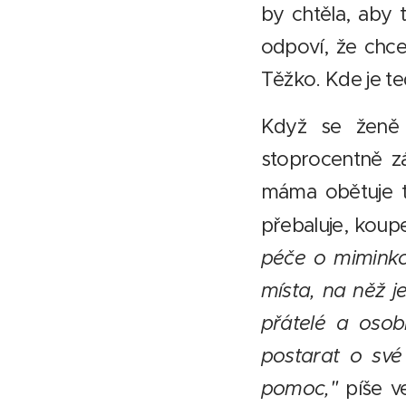
by chtěla, aby 
odpoví, že chc
Těžko. Kde je t
Když se ženě 
stoprocentně zá
máma obětuje 
přebaluje, koupe
péče o miminko 
místa, na něž j
přátelé a osob
postarat o sv
pomoc,"
píše v