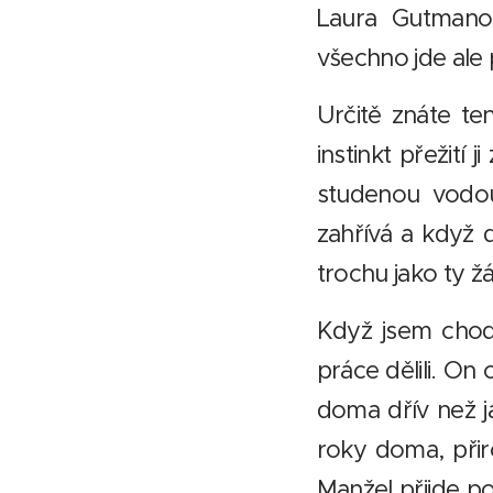
Laura Gutmano
všechno jde ale
Určitě znáte te
instinkt přežití 
studenou vodou
zahřívá a když 
trochu jako ty ž
Když jsem chod
práce dělili. On 
doma dřív než j
roky doma, přir
Manžel přijde p