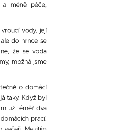
ě a méně péče,
roucí vody, její
ji ale do hrnce se
mne, že se voda
mámy, možná jsme
stečně o domácí
 já taky. Když byl
sem už téměř dva
 domácích prací.
 večeři. Mezitím