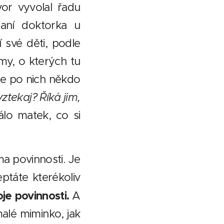
or vyvolal řadu
 paní doktorka u
í své děti, podle
my, o kterých tu
se po nich někdo
ztekaj? Říká jim,
álo matek, co si
ma povinnosti. Je
ptáte kterékoliv
oje povinnosti.
A
malé miminko, jak