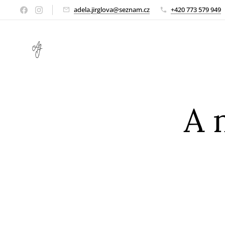
adela.jirglova@seznam.cz
+420 773 579 949
A 