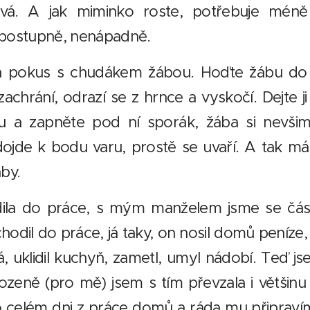
vá. A jak miminko roste, potřebuje mén
 postupně, nenápadně.
n pokus s chudákem žábou. Hoďte žábu do v
ji zachrání, odrazí se z hrnce a vyskočí. Dejte 
 a zapněte pod ní sporák, žába si nevši
dojde k bodu varu, prostě se uvaří. A tak 
áby.
ila do práce, s mým manželem jsme se čá
chodil do práce, já taky, on nosil domů peníze,
á, uklidil kuchyň, zametl, umyl nádobí. Teď j
ozeně (pro mě) jsem s tím převzala i většinu
o celém dni z práce domů a ráda mu připravím