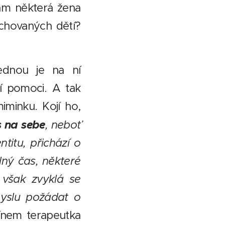
vám některá žena
chovaných dětí?
ednou je na ní
jí pomoci. A tak
inku. Kojí ho,
 na sebe
, neboť
titu, přichází o
lný čas, některé
 však zvyklá se
yslu požádat o
tínem terapeutka