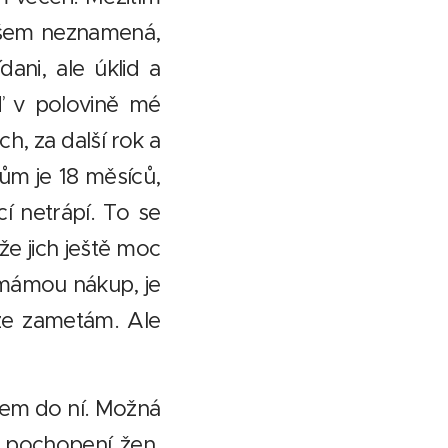
ovšem neznamená,
dani, ale úklid a
ď v polovině mé
, za další rok a
ům je 18 měsíců,
ěcí netrápí. To se
že jich ještě moc
 mámou nákup, je
ože zametám. Ale
sem do ní. Možná
 o pochopení žen,