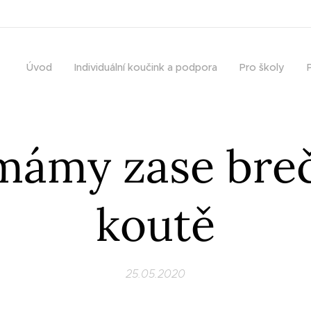
Úvod
Individuální koučink a podpora
Pro školy
mámy zase breč
koutě
25.05.2020