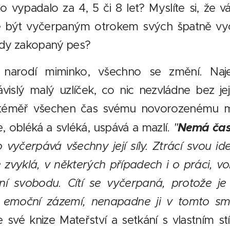
to vypadalo za 4, 5 či 8 let? Myslíte si, že 
e být vyčerpaným otrokem svých špatně vy
edy zakopaný pes?
narodí miminko, všechno se změní. Naj
vislý malý uzlíček, co nic nezvládne bez je
téměř všechen čas svému novorozenému mim
Nemá čas
, obléká a svléká, uspává a mazlí.
"
vyčerpává všechny její síly. Ztrácí svou iden
e zvyklá, v některých případech i o práci, vo
ní svobodu. Cítí se vyčerpaná, protože je
é emoční zázemí, nenapadne ji v tomto sm
e své knize Mateřství a setkání s vlastním s