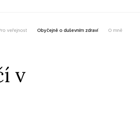
Pro veřejnost
Obyčejně o duševním zdraví
O mně
í v