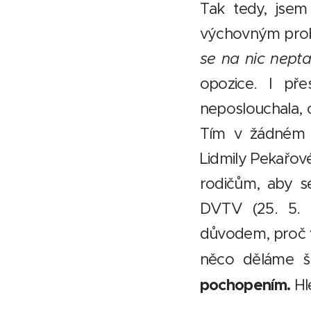
Tak tedy, jse
výchovným prob
se na nic nepta
opozice. I př
neposlouchala, c
Tím v žádném p
Lidmily Pekařov
rodičům, aby se
DVTV (25. 5. 2
důvodem, proč v
něco děláme š
pochopením.
Hl