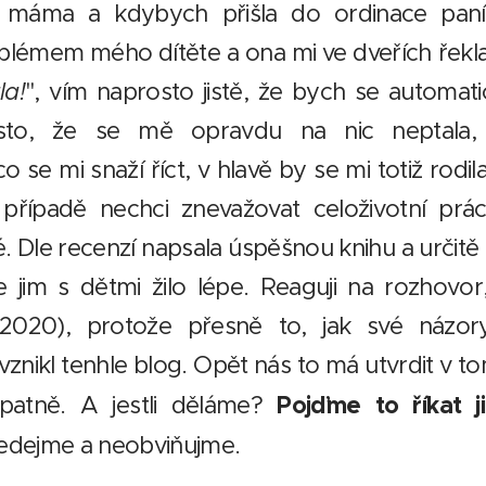
m máma a kdybych přišla do ordinace paní
lémem mého dítěte a ona mi ve dveřích řekl
la!
", vím naprosto jistě, že bych se automati
esto, že se mě opravdu na nic neptala
o se mi snaží říct, v hlavě by se mi totiž rodi
řípadě nechci znevažovat celoživotní prác
é. Dle recenzí napsala úspěšnou knihu a urči
 jim s dětmi žilo lépe. Reaguji na rozhovor
020), protože přesně to, jak své názory
znikl tenhle blog. Opět nás to má utvrdit v t
Pojďme to říkat j
patně. A jestli děláme?
edejme a neobviňujme.