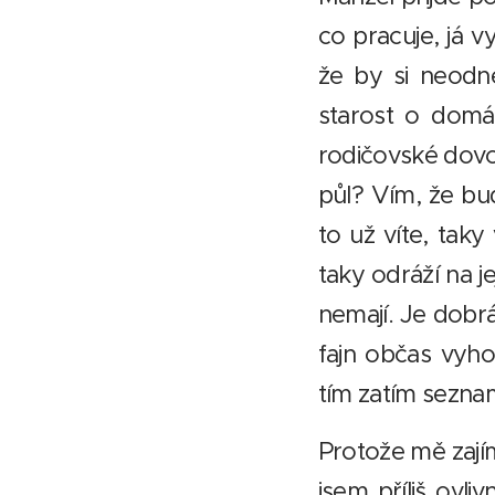
co pracuje, já 
že by si neodnes
starost o domá
rodičovské dovo
půl? Vím, že bu
to už víte, taky 
taky odráží na j
nemají. Je dobr
fajn občas vyho
tím zatím sezna
Protože mě zají
jsem příliš ovli