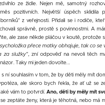
dvihlo ze židle. Nejen mě, samotný rozhov
měs pozitivních. Největší úspěch sklidila
rníků" z veřejnosti. Přidali se i rodiče, kteř
vychovali správně, prostě s povinnostmi. A má
ňte, ale zase někde pláčou v koutě, protože 
sycholožka přece matky obhajuje, tak co se v
 za služky"
, zní odpověď na nevoli těch m
j názor. Taky mi jeden dovolte...
s ní souhlasím v tom, že by děti měly mít do
ypotéza, ale skoro bych řekla, že ať už se ze
Ano, děti by měly mít sv
také vám to potvrdí.
 se zeptáte ženy, která je těhotná, nebo má 