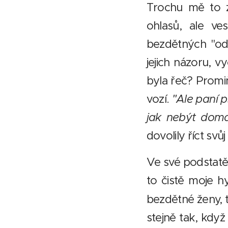
Trochu mě to z
ohlasů, ale ves
bezdětných "odbo
jejich názoru, 
byla řeč? Promi
vozí.
"Ale paní p
jak nebýt doma
dovolily říct svů
Ve své podstatě 
to čistě moje h
bezdětné ženy, 
stejně tak, když