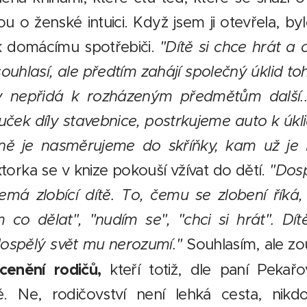
íšou o ženské intuici. Když jsem ji otevřela, by
k domácímu spotřebiči.
"Dítě si chce hrát a 
hlasí, ale předtím zahájí společný úklid toh
 nepřidá k rozházeným předmětům další..
ek díly stavebnice, postrkujeme auto k úk
tně je nasměrujeme do skříňky, kam už j
torka se v knize pokouší vžívat do dětí.
"Dosp
emá zlobící dítě. To, čemu se zlobení říká,
co dělat", "nudím se", "chci si hrát". Dít
dospělý svět mu nerozumí."
Souhlasím, ale zou
enění rodičů,
kteří totiž, dle paní Pekařo
. Ne, rodičovství není lehká cesta, nik